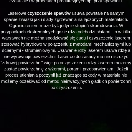
czasu ale i w procesach produkcyjnych np. przy spawaniu.
Laserowe
czyszczenie spawów
usuwa powstałe na samym
spawie związki jak i ślady zgrzewania na łączonych materiałach.
Ograniczeniem może być jedynie stopień skorodowania. W
przypadkach ekstremalnych gdzie rdza odchodzi płatami i to w kilku
warstwach nie można spodziewać się cudu i czyszczenie laserem
stosować hybrydowo w połączeniu z metodami mechanicznymi lub
ściernymi - strumieniowymi. Usuwanie rdzy laserem usuwa rdzę a
nie wyrównuje powierzchni. Laser co do zasady ma nie niszczyć
"zdrowej powierzchni" więc po oczyszczeniu rdzy laserem możemy
zastać powierzchnię z wżerami, porami, przebarwieniami. Jeżeli
proces utleniania poczynił już znaczące szkody w materiale nie
możemy oczekiwać od metod nieinwazyjnych gładkich powierzchni
po czyszczeniu.